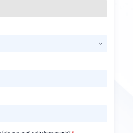
 o fato que você está denunciando?
*