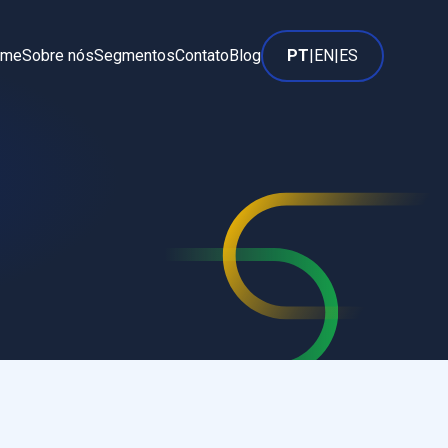
ome
Sobre nós
Segmentos
Contato
Blog
PT
|
EN
|
ES