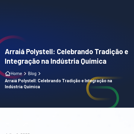
Home
Sobre nós
Arraiá Polystell: Celebrando Tradição e
Segmentos
Integração na Indústria Química
Contato
Home
Blog
Arraiá Polystell: Celebrando Tradição e Integração na
Indústria Química
Blog
PT
|
EN
|
ES