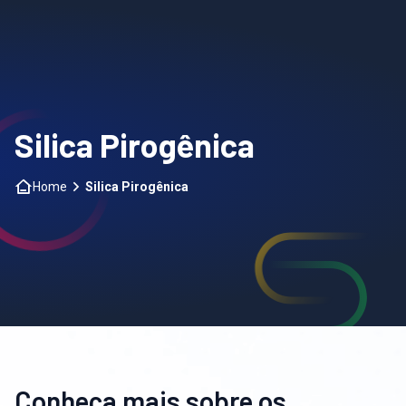
Home
Sobre nós
Silica Pirogênica
Segmentos
Home
Silica Pirogênica
Contato
Blog
PT
|
EN
|
ES
Conheça mais sobre os